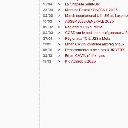
16/04
>
La Chapelle Saint-Luc
23/03
>
Meeting Pascal KONECNY 2026
02/03
>
Match international U14 U16 au Luxem
16/02
>
ASSEMBLEE GENERALE 2025
09/02
>
Régionaux U16 à Reims
02/02
>
COSD sur le podium aux régionaux U1
27/01
>
Régionaux TC & U23 à Metz
11/01
>
Ethan CAVIN confirme aux régionaux
05/01
>
Départementaux de cross à BROTTES
22/12
>
Ethan CAVIN n°1 français
19/12
>
Kid Athlétic's 2025