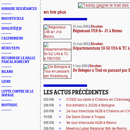
HORAIRE DES SÉANCES
en lire plus
NOS OFFICIELS
22 Juin 2026
|
Résultats
QUALIFIÉ(E)S
Régionaux U18 &+ J1 à Reims
CALENDRIERS
16 Juin 2026
|
Résultats
RÉSULTATS
Départementaux 10-52 U14 & TC 
RECORDS DE LA HALLE
PASCAL KONECNY
9 Juin 2026
|
Résultats
De Bologne à Toul en passant par 
BILANS
LIENS
LUTTE CONTRE DE LE
LES ACTUS PRÉCÉDENTES
DOPAGE
02/06
>
COSD sur piste à Chalons en Champa
26/05
>
Kid Athletic's 2026 à Bologne
BOUTIQUE
20/05
>
2e tour Interclubs N2B à Chalons en 
11/05
>
De Saint-Dizier à Troyes
05/05
>
1er tour Interclubs N2B à Reims
28/04
>
Meeting Label Régional WA de Reims