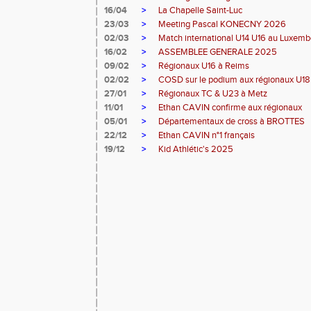
16/04
>
La Chapelle Saint-Luc
23/03
>
Meeting Pascal KONECNY 2026
02/03
>
Match international U14 U16 au Luxem
16/02
>
ASSEMBLEE GENERALE 2025
09/02
>
Régionaux U16 à Reims
02/02
>
COSD sur le podium aux régionaux U1
27/01
>
Régionaux TC & U23 à Metz
11/01
>
Ethan CAVIN confirme aux régionaux
05/01
>
Départementaux de cross à BROTTES
22/12
>
Ethan CAVIN n°1 français
19/12
>
Kid Athlétic's 2025