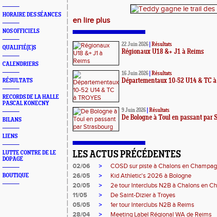
HORAIRE DES SÉANCES
en lire plus
NOS OFFICIELS
22 Juin 2026
|
Résultats
QUALIFIÉ(E)S
Régionaux U18 &+ J1 à Reims
CALENDRIERS
16 Juin 2026
|
Résultats
RÉSULTATS
Départementaux 10-52 U14 & TC 
RECORDS DE LA HALLE
PASCAL KONECNY
9 Juin 2026
|
Résultats
De Bologne à Toul en passant par 
BILANS
LIENS
LUTTE CONTRE DE LE
LES ACTUS PRÉCÉDENTES
DOPAGE
02/06
>
COSD sur piste à Chalons en Champa
26/05
>
Kid Athletic's 2026 à Bologne
BOUTIQUE
20/05
>
2e tour Interclubs N2B à Chalons en 
11/05
>
De Saint-Dizier à Troyes
05/05
>
1er tour Interclubs N2B à Reims
28/04
>
Meeting Label Régional WA de Reims