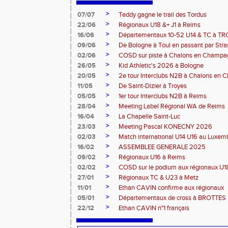
>
07/07
Teddy gagne le trail des Tordus
>
22/06
Régionaux U18 &+ J1 à Reims
>
16/06
Départementaux 10-52 U14 & TC à T
>
09/06
De Bologne à Toul en passant par Str
>
02/06
COSD sur piste à Chalons en Champ
>
26/05
Kid Athletic's 2026 à Bologne
>
20/05
2e tour Interclubs N2B à Chalons en
>
11/05
De Saint-Dizier à Troyes
>
05/05
1er tour Interclubs N2B à Reims
>
28/04
Meeting Label Régional WA de Reims
>
16/04
La Chapelle Saint-Luc
>
23/03
Meeting Pascal KONECNY 2026
>
02/03
Match international U14 U16 au Luxe
>
16/02
ASSEMBLEE GENERALE 2025
>
09/02
Régionaux U16 à Reims
>
02/02
COSD sur le podium aux régionaux U
>
27/01
Régionaux TC & U23 à Metz
>
11/01
Ethan CAVIN confirme aux régionaux
>
05/01
Départementaux de cross à BROTTES
>
22/12
Ethan CAVIN n°1 français