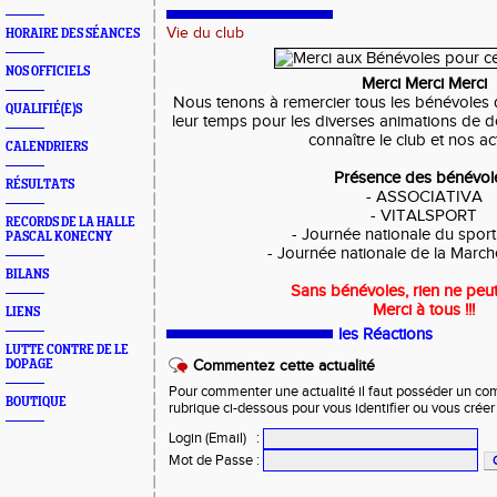
Vie du club
HORAIRE DES SÉANCES
NOS OFFICIELS
Merci Merci Merci
Nous tenons à remercier tous les bénévoles 
QUALIFIÉ(E)S
leur temps pour les diverses animations de d
connaître le club et nos act
CALENDRIERS
Présence des bénévol
RÉSULTATS
- ASSOCIATIVA
- VITALSPORT
RECORDS DE LA HALLE
- Journée nationale du sport
PASCAL KONECNY
- Journée nationale de la Marc
BILANS
Sans bénévoles, rien ne peut 
Merci à tous !!!
LIENS
les Réactions
LUTTE CONTRE DE LE
DOPAGE
Commentez cette actualité
Pour commenter une actualité il faut posséder un compt
BOUTIQUE
rubrique ci-dessous pour vous identifier ou vous crée
Login (Email)
:
Mot de Passe
: