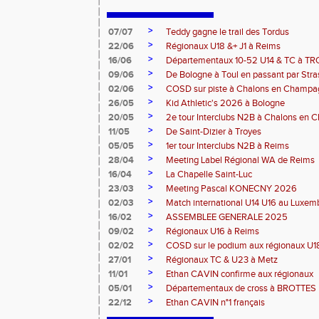
>
07/07
Teddy gagne le trail des Tordus
>
22/06
Régionaux U18 &+ J1 à Reims
>
16/06
Départementaux 10-52 U14 & TC à T
>
09/06
De Bologne à Toul en passant par Str
>
02/06
COSD sur piste à Chalons en Champ
>
26/05
Kid Athletic's 2026 à Bologne
>
20/05
2e tour Interclubs N2B à Chalons en
>
11/05
De Saint-Dizier à Troyes
>
05/05
1er tour Interclubs N2B à Reims
>
28/04
Meeting Label Régional WA de Reims
>
16/04
La Chapelle Saint-Luc
>
23/03
Meeting Pascal KONECNY 2026
>
02/03
Match international U14 U16 au Luxe
>
16/02
ASSEMBLEE GENERALE 2025
>
09/02
Régionaux U16 à Reims
>
02/02
COSD sur le podium aux régionaux U
>
27/01
Régionaux TC & U23 à Metz
>
11/01
Ethan CAVIN confirme aux régionaux
>
05/01
Départementaux de cross à BROTTES
>
22/12
Ethan CAVIN n°1 français