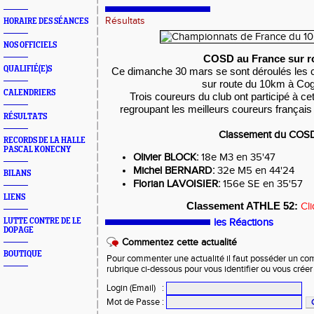
Résultats
HORAIRE DES SÉANCES
NOS OFFICIELS
COSD au France sur r
QUALIFIÉ(E)S
Ce dimanche 30 mars se sont déroulés les
sur route du 10km à Cog
CALENDRIERS
Trois coureurs du club ont participé à c
regroupant les meilleurs coureurs français
RÉSULTATS
Classement du COS
RECORDS DE LA HALLE
PASCAL KONECNY
Olivier BLOCK:
18e M3 en 35'47
Michel BERNARD:
32e M5 en 44'24
BILANS
Florian LAVOISIER:
156e SE en 35'57
LIENS
Classement ATHLE 52:
Cl
LUTTE CONTRE DE LE
les Réactions
DOPAGE
Commentez cette actualité
BOUTIQUE
Pour commenter une actualité il faut posséder un compt
rubrique ci-dessous pour vous identifier ou vous crée
Login (Email)
:
Mot de Passe
: