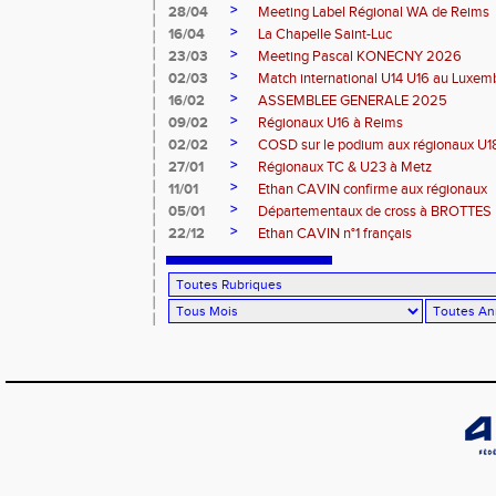
>
28/04
Meeting Label Régional WA de Reims
>
16/04
La Chapelle Saint-Luc
>
23/03
Meeting Pascal KONECNY 2026
>
02/03
Match international U14 U16 au Luxe
>
16/02
ASSEMBLEE GENERALE 2025
>
09/02
Régionaux U16 à Reims
>
02/02
COSD sur le podium aux régionaux U
>
27/01
Régionaux TC & U23 à Metz
>
11/01
Ethan CAVIN confirme aux régionaux
>
05/01
Départementaux de cross à BROTTES
>
22/12
Ethan CAVIN n°1 français