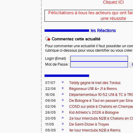
Cliquez ICI
Félicitations à tous les acteurs qui ont f
une réussite
les Réactions
Commentez cette actualité
Pour commenter une actualité il faut posséder un compt
rubrique ci-dessous pour vous identifier ou vous crée
Login (Email)
:
Mot de Passe
:
>
07/07
Teddy gagne le trail des Tordus
>
22/06
Régionaux U18 &+ J1 à Reims
>
16/06
Départementaux 10-52 U14 & TC à T
>
09/06
De Bologne à Toul en passant par Str
>
02/06
COSD sur piste à Chalons en Champ
>
26/05
Kid Athletic's 2026 à Bologne
>
20/05
2e tour Interclubs N2B à Chalons en
>
11/05
De Saint-Dizier à Troyes
>
05/05
1er tour Interclubs N2B à Reims