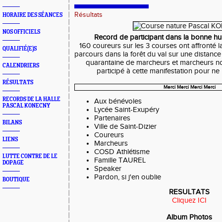
Résultats
HORAIRE DES SÉANCES
NOS OFFICIELS
Record de participant dans la bonne hume
160 coureurs sur les 3 courses ont affronté l
QUALIFIÉ(E)S
parcours dans la forêt du val sur une distan
quarantaine de marcheurs et marcheurs n
CALENDRIERS
participé à cette manifestation pour ne
RÉSULTATS
Merci Merci Merci Merci
RECORDS DE LA HALLE
Aux bénévoles
PASCAL KONECNY
Lycée Saint-Exupéry
Partenaires
BILANS
Ville de Saint-Dizier
Coureurs
LIENS
Marcheurs
COSD Athlétisme
LUTTE CONTRE DE LE
Famille TAUREL
DOPAGE
Speaker
Pardon, si j'en oublie
BOUTIQUE
RESULTATS
Cliquez ICI
Album Photos