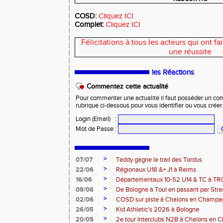
COSD:
Cliquez ICI
Complet:
Cliquez ICI
Félicitations à tous les acteurs qui ont f
une réussite
les Réactions
Commentez cette actualité
Pour commenter une actualité il faut posséder un compt
rubrique ci-dessous pour vous identifier ou vous crée
Login (Email)
:
Mot de Passe
:
>
07/07
Teddy gagne le trail des Tordus
>
22/06
Régionaux U18 &+ J1 à Reims
>
16/06
Départementaux 10-52 U14 & TC à T
>
09/06
De Bologne à Toul en passant par Str
>
02/06
COSD sur piste à Chalons en Champ
>
26/05
Kid Athletic's 2026 à Bologne
>
20/05
2e tour Interclubs N2B à Chalons en