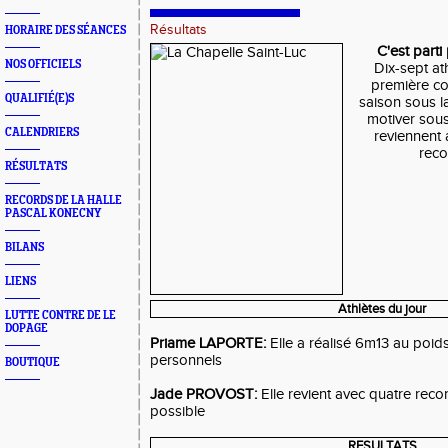
Résultats
HORAIRE DES SÉANCES
C'est parti
NOS OFFICIELS
Dix-sept ath
première co
QUALIFIÉ(E)S
saison sous l
motiver sous
CALENDRIERS
reviennent a
reco
RÉSULTATS
RECORDS DE LA HALLE
PASCAL KONECNY
BILANS
LIENS
Athlètes du jour
LUTTE CONTRE DE LE
DOPAGE
Priame LAPORTE:
Elle a réalisé 6m13 au poid
personnels
BOUTIQUE
Jade PROVOST:
Elle revient avec quatre reco
possible
RESULTATS