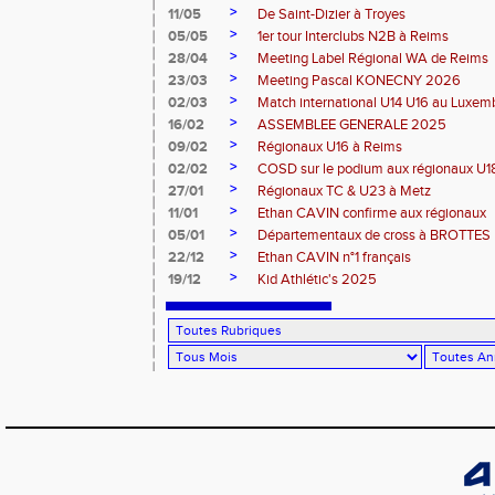
>
11/05
De Saint-Dizier à Troyes
>
05/05
1er tour Interclubs N2B à Reims
>
28/04
Meeting Label Régional WA de Reims
>
23/03
Meeting Pascal KONECNY 2026
>
02/03
Match international U14 U16 au Luxe
>
16/02
ASSEMBLEE GENERALE 2025
>
09/02
Régionaux U16 à Reims
>
02/02
COSD sur le podium aux régionaux U
>
27/01
Régionaux TC & U23 à Metz
>
11/01
Ethan CAVIN confirme aux régionaux
>
05/01
Départementaux de cross à BROTTES
>
22/12
Ethan CAVIN n°1 français
>
19/12
Kid Athlétic's 2025