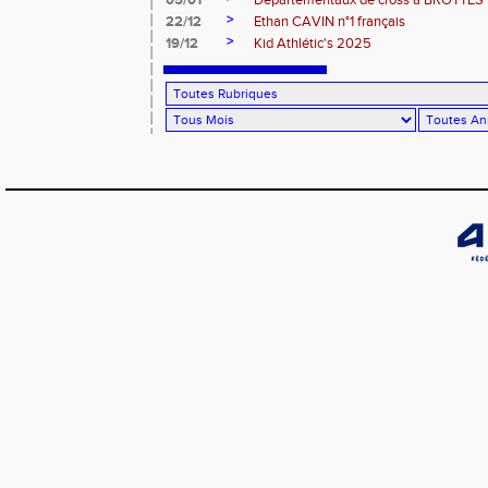
05/01
Départementaux de cross à BROTTES
>
22/12
Ethan CAVIN n°1 français
>
19/12
Kid Athlétic's 2025