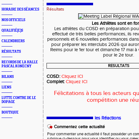
Résultats
HORAIRE DES SÉANCES
NOS OFFICIELS
Les Athlètes sont en f
Les athlètes du COSD en préparation pour 
QUALIFIÉ(E)S
effectué de très belles performances, ils r
personnels et 6 nouvelles performances dans 
CALENDRIERS
pour préparer les interclubs 2026 qui auro
Reims pour le 1er tour et dimanche 17 mai
RÉSULTATS
pour le 2e tour.
RECORDS DE LA HALLE
RESULTATS
PASCAL KONECNY
COSD:
Cliquez ICI
BILANS
Complet:
Cliquez ICI
LIENS
Félicitations à tous les acteurs qu
LUTTE CONTRE DE LE
compétition une réu
DOPAGE
BOUTIQUE
les Réactions
Commentez cette actualité
Pour commenter une actualité il faut posséder un compt
rubrique ci-dessous pour vous identifier ou vous crée