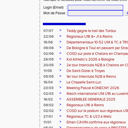
Login (Email)
:
Mot de Passe
:
>
07/07
Teddy gagne le trail des Tordus
>
22/06
Régionaux U18 &+ J1 à Reims
>
16/06
Départementaux 10-52 U14 & TC à T
>
09/06
De Bologne à Toul en passant par Str
>
02/06
COSD sur piste à Chalons en Champ
>
26/05
Kid Athletic's 2026 à Bologne
>
20/05
2e tour Interclubs N2B à Chalons en
>
11/05
De Saint-Dizier à Troyes
>
05/05
1er tour Interclubs N2B à Reims
>
16/04
La Chapelle Saint-Luc
>
23/03
Meeting Pascal KONECNY 2026
>
02/03
Match international U14 U16 au Luxe
>
16/02
ASSEMBLEE GENERALE 2025
>
09/02
Régionaux U16 à Reims
>
02/02
COSD sur le podium aux régionaux U
>
27/01
Régionaux TC & U23 à Metz
>
11/01
Ethan CAVIN confirme aux régionaux
>