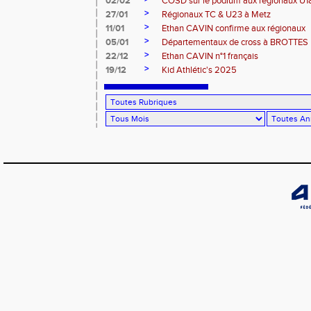
02/02
COSD sur le podium aux régionaux U
>
27/01
Régionaux TC & U23 à Metz
>
11/01
Ethan CAVIN confirme aux régionaux
>
05/01
Départementaux de cross à BROTTES
>
22/12
Ethan CAVIN n°1 français
>
19/12
Kid Athlétic's 2025