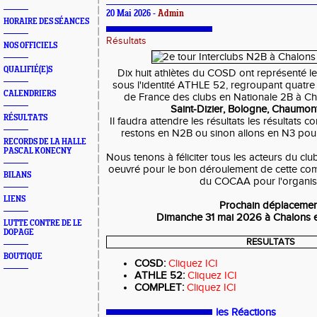
20 Mai 2026 -
Admin
HORAIRE DES SÉANCES
Résultats
NOS OFFICIELS
QUALIFIÉ(E)S
Dix huit athlètes du COSD ont représenté l
sous l'identité ATHLE 52, regroupant quatr
CALENDRIERS
de France des clubs en Nationale 2B à 
Saint-Dizier, Bologne, Chaumon
RÉSULTATS
Il faudra attendre les résultats les résultats 
restons en N2B ou sinon allons en N3 po
RECORDS DE LA HALLE
PASCAL KONECNY
Nous tenons à féliciter tous les acteurs du cl
oeuvré pour le bon déroulement de cette comp
BILANS
du COCAA pour l'organis
LIENS
Prochain déplacemen
Dimanche 31 mai 2026 à Chalons
LUTTE CONTRE DE LE
DOPAGE
RESULTATS
BOUTIQUE
COSD:
Cliquez ICI
ATHLE 52:
Cliquez ICI
COMPLET:
Cliquez ICI
les Réactions