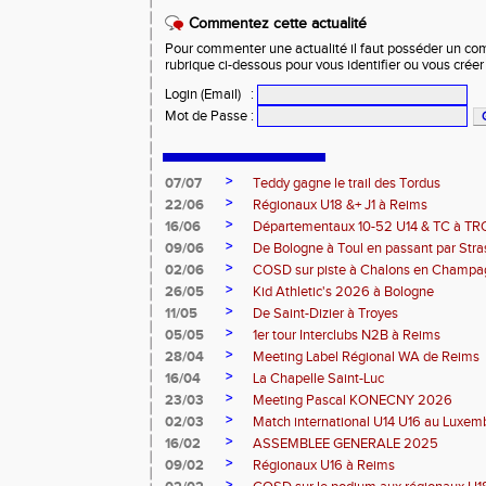
Commentez cette actualité
Pour commenter une actualité il faut posséder un compt
rubrique ci-dessous pour vous identifier ou vous crée
Login (Email)
:
Mot de Passe
:
>
07/07
Teddy gagne le trail des Tordus
>
22/06
Régionaux U18 &+ J1 à Reims
>
16/06
Départementaux 10-52 U14 & TC à T
>
09/06
De Bologne à Toul en passant par Str
>
02/06
COSD sur piste à Chalons en Champ
>
26/05
Kid Athletic's 2026 à Bologne
>
11/05
De Saint-Dizier à Troyes
>
05/05
1er tour Interclubs N2B à Reims
>
28/04
Meeting Label Régional WA de Reims
>
16/04
La Chapelle Saint-Luc
>
23/03
Meeting Pascal KONECNY 2026
>
02/03
Match international U14 U16 au Luxe
>
16/02
ASSEMBLEE GENERALE 2025
>
09/02
Régionaux U16 à Reims
>