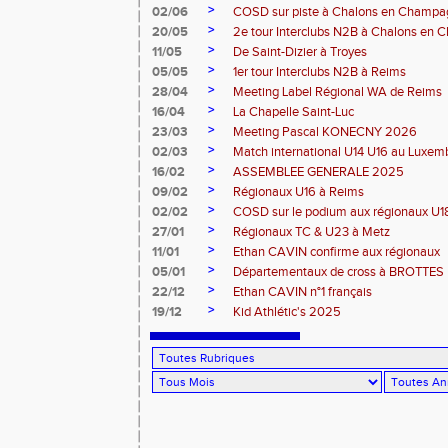
>
02/06
COSD sur piste à Chalons en Champ
>
20/05
2e tour Interclubs N2B à Chalons en
>
11/05
De Saint-Dizier à Troyes
>
05/05
1er tour Interclubs N2B à Reims
>
28/04
Meeting Label Régional WA de Reims
>
16/04
La Chapelle Saint-Luc
>
23/03
Meeting Pascal KONECNY 2026
>
02/03
Match international U14 U16 au Luxe
>
16/02
ASSEMBLEE GENERALE 2025
>
09/02
Régionaux U16 à Reims
>
02/02
COSD sur le podium aux régionaux U
>
27/01
Régionaux TC & U23 à Metz
>
11/01
Ethan CAVIN confirme aux régionaux
>
05/01
Départementaux de cross à BROTTES
>
22/12
Ethan CAVIN n°1 français
>
19/12
Kid Athlétic's 2025