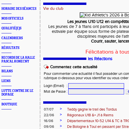
Vie du club
HORAIRE DES SÉANCES
NOS OFFICIELS
Les jeunes U10 U12 en compétit
Les jeunes de 7 à 11ans ont participés à le
QUALIFIÉ(E)S
estivale par équipe sous forme de plateau
disciplines majeures de l'ath
CALENDRIERS
Courir, sauter, lance
RÉSULTATS
Félicitations à tous 
RECORDS DE LA HALLE
les Réactions
PASCAL KONECNY
Commentez cette actualité
BILANS
Pour commenter une actualité il faut posséder un compt
rubrique ci-dessous pour vous identifier ou vous crée
LIENS
Login (Email)
:
LUTTE CONTRE DE LE
Mot de Passe
:
DOPAGE
BOUTIQUE
>
07/07
Teddy gagne le trail des Tordus
>
22/06
Régionaux U18 &+ J1 à Reims
>
16/06
Départementaux 10-52 U14 & TC à T
>
09/06
De Bologne à Toul en passant par Str