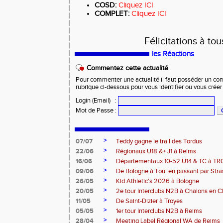
COSD:
Cliquez ICI
COMPLET:
Cliquez ICI
Félicitations à tous
les Réactions
Commentez cette actualité
Pour commenter une actualité il faut posséder un compt
rubrique ci-dessous pour vous identifier ou vous crée
Login (Email)
:
Mot de Passe
:
>
07/07
Teddy gagne le trail des Tordus
>
22/06
Régionaux U18 &+ J1 à Reims
>
16/06
Départementaux 10-52 U14 & TC à T
>
09/06
De Bologne à Toul en passant par Str
>
26/05
Kid Athletic's 2026 à Bologne
>
20/05
2e tour Interclubs N2B à Chalons en
>
11/05
De Saint-Dizier à Troyes
>
05/05
1er tour Interclubs N2B à Reims
>
28/04
Meeting Label Régional WA de Reims