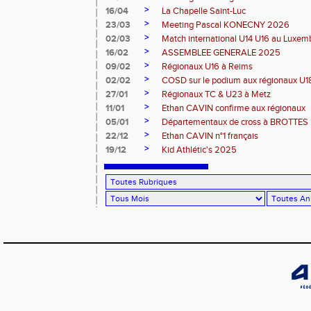
>
16/04
La Chapelle Saint-Luc
>
23/03
Meeting Pascal KONECNY 2026
>
02/03
Match international U14 U16 au Luxe
>
16/02
ASSEMBLEE GENERALE 2025
>
09/02
Régionaux U16 à Reims
>
02/02
COSD sur le podium aux régionaux U
>
27/01
Régionaux TC & U23 à Metz
>
11/01
Ethan CAVIN confirme aux régionaux
>
05/01
Départementaux de cross à BROTTES
>
22/12
Ethan CAVIN n°1 français
>
19/12
Kid Athlétic's 2025