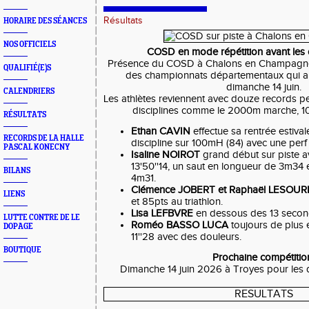
Résultats
HORAIRE DES SÉANCES
NOS OFFICIELS
COSD en mode répétition avant les
Présence du COSD à Chalons en Champagne
QUALIFIÉ(E)S
des championnats départementaux qui aur
dimanche 14 juin.
CALENDRIERS
Les athlètes reviennent avec douze records pe
disciplines comme le 2000m marche, 1
RÉSULTATS
Ethan CAVIN
effectue sa rentrée estiva
RECORDS DE LA HALLE
discipline sur 100mH (84) avec une perf 
PASCAL KONECNY
Isaline NOIROT
grand début sur piste 
13'50''14, un saut en longueur de 3m34 
BILANS
4m31.
Clémence JOBERT et Raphaël LESOU
LIENS
et 85pts au triathlon.
Lisa LEFBVRE
en dessous des 13 second
LUTTE CONTRE DE LE
Roméo BASSO LUCA
toujours de plus 
DOPAGE
11''28 avec des douleurs.
BOUTIQUE
Prochaine compétiti
Dimanche 14 juin 2026 à Troyes pour les
RESULTATS