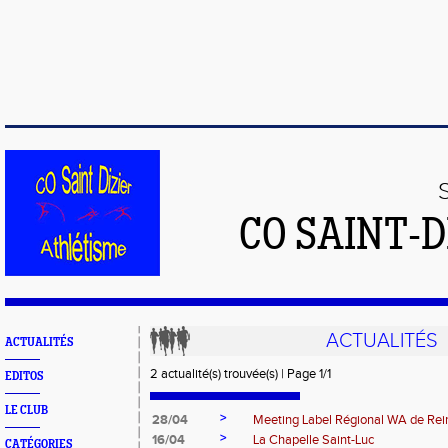
CO SAINT-
ACTUALITÉS
ACTUALITÉS
2 actualité(s) trouvée(s) | Page 1/1
EDITOS
LE CLUB
>
28/04
Meeting Label Régional WA de Re
>
16/04
La Chapelle Saint-Luc
CATÉGORIES